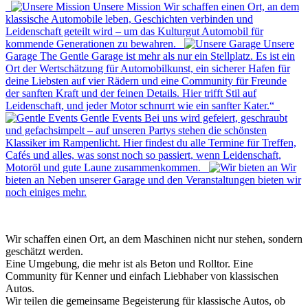
Unsere Mission
Wir schaffen einen Ort, an dem
klassische Automobile leben, Geschichten verbinden und
Leidenschaft geteilt wird – um das Kulturgut Automobil für
kommende Generationen zu bewahren.
Unsere
Garage
The Gentle Garage ist mehr als nur ein Stellplatz. Es ist ein
Ort der Wertschätzung für Automobilkunst, ein sicherer Hafen für
deine Liebsten auf vier Rädern und eine Community für Freunde
der sanften Kraft und der feinen Details. Hier trifft Stil auf
Leidenschaft, und jeder Motor schnurrt wie ein sanfter Kater.“
Gentle Events
Bei uns wird gefeiert, geschraubt
und gefachsimpelt – auf unseren Partys stehen die schönsten
Klassiker im Rampenlicht. Hier findest du alle Termine für Treffen,
Cafés und alles, was sonst noch so passiert, wenn Leidenschaft,
Motoröl und gute Laune zusammenkommen.
Wir
bieten an
Neben unserer Garage und den Veranstaltungen bieten wir
noch einiges mehr.
Wir schaffen einen Ort, an dem Maschinen nicht nur stehen, sondern
geschätzt werden.
Eine Umgebung, die mehr ist als Beton und Rolltor. Eine
Community für Kenner und einfach Liebhaber von klassischen
Autos.
Wir teilen die gemeinsame Begeisterung für klassische Autos, ob