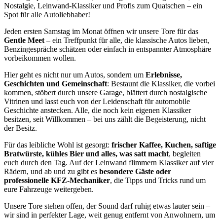
Nostalgie, Leinwand-Klassiker und Profis zum Quatschen – ein
Spot für alle Autoliebhaber!
Jeden ersten Samstag im Monat öffnen wir unsere Tore für das
Gentle Meet
– ein Treffpunkt für alle, die klassische Autos lieben,
Benzingespräche schätzen oder einfach in entspannter Atmosphäre
vorbeikommen wollen.
Hier geht es nicht nur um Autos, sondern um
Erlebnisse,
Geschichten und Gemeinschaft
: Bestaunt die Klassiker, die vorbei
kommen, stöbert durch unsere Garage, blättert durch nostalgische
Vitrinen und lasst euch von der Leidenschaft für automobile
Geschichte anstecken. Alle, die noch kein eigenen Klassiker
besitzen, seit Willkommen – bei uns zählt die Begeisterung, nicht
der Besitz.
Für das leibliche Wohl ist gesorgt:
frischer Kaffee, Kuchen, saftige
Bratwürste, kühles Bier und alles, was satt macht
, begleiten
euch durch den Tag. Auf der Leinwand flimmern Klassiker auf vier
Rädern, und ab und zu gibt es
besondere Gäste oder
professionelle KFZ-Mechaniker
, die Tipps und Tricks rund um
eure Fahrzeuge weitergeben.
Unsere Tore stehen offen, der Sound darf ruhig etwas lauter sein –
wir sind in perfekter Lage, weit genug entfernt von Anwohnern, um