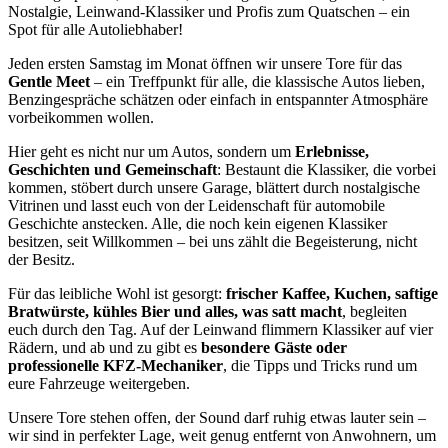
Nostalgie, Leinwand-Klassiker und Profis zum Quatschen – ein
Spot für alle Autoliebhaber!
Jeden ersten Samstag im Monat öffnen wir unsere Tore für das
Gentle Meet
– ein Treffpunkt für alle, die klassische Autos lieben,
Benzingespräche schätzen oder einfach in entspannter Atmosphäre
vorbeikommen wollen.
Hier geht es nicht nur um Autos, sondern um
Erlebnisse,
Geschichten und Gemeinschaft
: Bestaunt die Klassiker, die vorbei
kommen, stöbert durch unsere Garage, blättert durch nostalgische
Vitrinen und lasst euch von der Leidenschaft für automobile
Geschichte anstecken. Alle, die noch kein eigenen Klassiker
besitzen, seit Willkommen – bei uns zählt die Begeisterung, nicht
der Besitz.
Für das leibliche Wohl ist gesorgt:
frischer Kaffee, Kuchen, saftige
Bratwürste, kühles Bier und alles, was satt macht
, begleiten
euch durch den Tag. Auf der Leinwand flimmern Klassiker auf vier
Rädern, und ab und zu gibt es
besondere Gäste oder
professionelle KFZ-Mechaniker
, die Tipps und Tricks rund um
eure Fahrzeuge weitergeben.
Unsere Tore stehen offen, der Sound darf ruhig etwas lauter sein –
wir sind in perfekter Lage, weit genug entfernt von Anwohnern, um